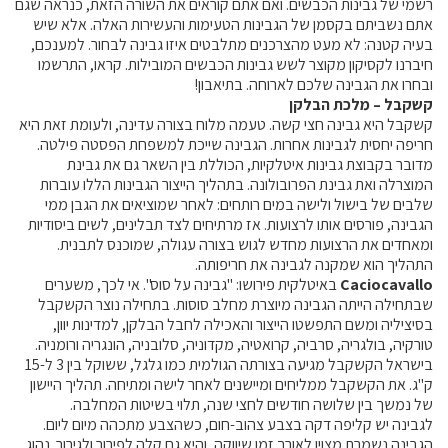
רשמי של גבינות הכבשים. ואם אתם קוראים את השורה הזאת, כנראה שגם
קול קורא ליצרנים חדשים – בקר / עיזים / כבשים
אתם נשביתם בקסמן של הגבינות הטעימות והעשירות האלה. אלא שיש
בעיה קטנה: לא מעט מהצרכנים מתלבטים איזו גבינה לבחור. למענכם,
מכרזים
חיברנו לקסיקון מקוצר לשש גבינות הכבשים המובילות. קראו, התרשמו
דרושים
ובחרו את הגבינה שלכם לארוחה. בתיאבון!
קשקבל – מלכת הבלקן
זוכרים
קשקבל היא גבינה חצי קשה. טעמה מלוח בצורה עדינה, ולעומת זאת היא
צור קשר
חריפה יחסית לגבינות אחרות. הגבינה שייכת למשפחת הפסטה פילטה.
מדובר בקבוצת גבינות איטלקיות, הכוללת בין השאר גם את גבינת
המוצרלה ואת גבינת הפרובולונה. בתהליך הייצור הגבינות הללו עוברות
חלב לכל המשפחה
שלבים של בישול ולישה במים רותחים: לאחר שמוציאים את הגבן ממי
הגבינה, פורסים אותו לרצועות. אז מרתיחים לצד תבלינים, לשים ביסודיות
ומאחדים את הרצועות מחדש לגוש בצורה עגולה, שמוכנס לתבנית.
אוכלים בכיף
התהליך הוא שמקנה לגבינה את חריפותה.
משקים תיירותיים
Caciocavallo
באיטלקית פירושו: "גבינה על סוס". אי לכך, משערים
שבתחילה הייתה הגבינה מיוצרת מחלב סוסות. בתחילה נוצר הקשקבל
פעילויות ומערכים
בסיציליה ומשם התפשטו הייצור והאכילה לחבל הבלקן, למדינות יוון,
סיפורי המשקים
טורקיה, בולגריה, סרביה, קרואטיה, מקדוניה, סלובניה, הונגריה ורומניה.
בישראל הקשקבל מגיעה בצורתה הגולמית כמו גלגל, ששוקל בין 3 ל-15
שעת סיפור
ק"ג. את הקשקבל ממליחים ומיישנים לאחר לישה ומתיחה. תהליך היישון
ראיונות
של נמשך בין שלושה חודשים לחצי שנה, תלוי בשיטות המחלבה.
לגבינה יש קליפה דקה בצבע צהוב-חום, כשהצבע מתכהה מיום ליום.
ערוץ היו-טיוב שלנו
הגבינה נשמרת מצוין לאורך זמן שיווקה, והיא גם קלה לפירור ולגירור. נהוג