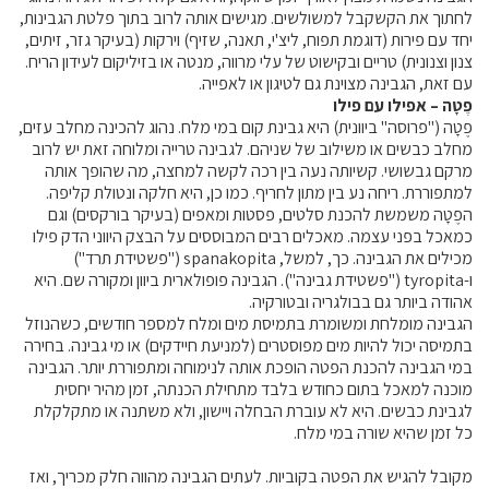
לחתוך את הקשקבל למשולשים. מגישים אותה לרוב בתוך פלטת הגבינות,
יחד עם פירות (דוגמת תפוח, ליצ'י, תאנה, שזיף) וירקות (בעיקר גזר, זיתים,
קרנות מחקר
צנון וצנונית) טריים ובקישוט של עלי מרווה, מנטה או בזיליקום לעידון הריח.
עם זאת, הגבינה מצוינת גם לטיגון או לאפייה.
מידע מדעי על תזונה ובריאות
פֶטָה – אפילו עם פילו
פֶטָה ("פרוסה" ביוונית) היא גבינת קום במי מלח. נהוג להכינה מחלב עזים,
מחלב כבשים או משילוב של שניהם. לגבינה טרייה ומלוחה זאת יש לרוב
פרסומי מועצת החלב
מרקם גבשושי. קשיותה נעה בין רכה לקשה למחצה, מה שהופך אותה
סקירת מחקרים
למתפוררת. ריחה נע בין מתון לחריף. כמו כן, היא חלקה ונטולת קליפה.
הפֶטָה משמשת להכנת סלטים, פסטות ומאפים (בעיקר בורקסים) וגם
חלב ומוצריו
כמאכל בפני עצמה. מאכלים רבים המבוססים על הבצק היווני הדק פילו
רכיבים תזונתיים
מכילים את הגבינה. כך, למשל,
spanakopita
("פשטידת תרד")
ו-
tyropita
("פשטידת גבינה"). הגבינה פופולארית ביוון ומקורה שם. היא
חלב לכל גיל
אהודה ביותר גם בבולגריה ובטורקיה.
בריאות העצם
הגבינה מומלחת ומשומרת בתמיסת מים ומלח למספר חודשים, כשהנוזל
בתמיסה יכול להיות מים מפוסטרים (למניעת חיידקים) או מי גבינה. בחירה
חלב וספורט
במי הגבינה להכנת הפטה הופכת אותה לנימוחה ומתפוררת יותר. הגבינה
מיתוסים נפוצים
מוכנה למאכל בתום כחודש בלבד מתחילת הכנתה, זמן מהיר יחסית
לגבינת כבשים. היא לא עוברת הבחלה ויישון, ולא משתנה או מתקלקלת
אתר מקצועי לאנשי המקצוע
כל זמן שהיא שורה במי מלח.
מאמרים על חלב
מקובל להגיש את הפטה בקוביות. לעתים הגבינה מהווה חלק מכריך, ואז
וובינרים לאנשי מקצוע