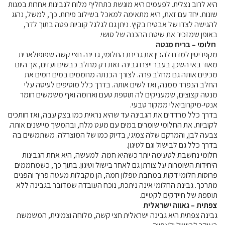
היא לרוב נצלית. לפעמים היא מוגשת כתחליף מלוח לגבינות אחרות במנות
מידעונים
שונות. יחד עם זאת, היא מתאימה למאכל בשילוב פירות. כך, למשל, נהוג
להגישה לצדו של אבטיח בקיץ. ניתן גם לגלגל קוביות פטה בתוך לדר,
מחקרים
באופן שמזכיר את שיטת ההכנה של סושי.
חלומי – בריח מנטה
מקפריסין למדנו להכין את גבינת החלומי, גבינה חצי קשה שפופולארית
מתכונים
מאוד באי השכן. בעבר ייצרו גבינה זאת רק מחלב כבשים ועזים, אך היום
מכינים אותה גם מחלב פרה. לצורך הכנתה מחממים במים חמים את
החלב הנפרד ממנה, ואז לשים אותה. בדרך כלל מוסיפים לעיסה עלי
מנטה קצוצים, שמעניקים לה תוספת טעם וארומה ואף משמשים חומר
אנטי-מיקרוביאלי ממקור טבעי.
בדרך כלל מרדדים את הגבינה עד שהיא נראית כמו בצק עבה, ואז חותכים
לקוביות. את החלומי שומרים במים עם מעט מלח, ובהמשך מיישנים אותה.
צבעה לבן, והמרקם שלה צמיגי, בדיוק כמו של המוצרלה. משתמשים בה
בדרך כלל גם לבישול וגם לטיגון.
חלומי נחשבת לטעימה יותר כשהיא חמה. למעשה, היא אחת הגבינות
היחידות השומרות על צורתן גם לאחר בישול וטיגון. בתוך כך, כשמחממים
פרוסות חלומי דקות במחבת טפלון חמה, הן מקבלות מעטה פריך והפנים
מתרכך. גבינת החלומי אינה ניתכת, נוכח העובדה שמדובר בגבינה ללא
תוספת של חיידקים לקטיים.
צפתית – גאווה ישראלית
גבינה צפתית היא גבינה ישראלית חצי קשה, מלוחה וצמיגית, המשמשת