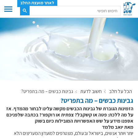
לאתר מועצת החלב
ענף החלב
מועצת החלב
משק החלב
תעשיית החלב
בטחון מזון
ענף החלב במספרים
הכל על חלב
חשוב לדעת
גבינות כבשים – מה בתפריט?
רשימת המחלבות
גבינות כבשים – מה בתפריט?
לאתר יצרני החלב
הזמינות הגוברת של גבינות הכבשים מקשה עלינו לבחור מהמדף. אז
מחלקות המועצה, עיקרי עיסוקן
על מה ללכת: פטה או קשקבל? צפתית או רוקפור? בכתבה שלפניכם
אספנו מידע על שש האפשרויות המובילות כיום בשוק
מפת הרפתות, הדירים והמחלבות
מאת יואב מלמד
רשימת טלפונים – מועצת החלב
יותר ויותר אנשים, בישראל ובעולם, מצטרפים למועדון המעריצים הלא