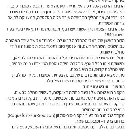
בעיקר לבישול ולאפייה.
הגבינה הרכה נאכלת כשהיא טרייה, וטעמה מעודן. הגבינה מוכנה כעבור
כמה ימים בקירור, אך היא טעימה יותר כעבור זמן מה. גבינה זאת מיוצרת
כמו ברינזה, אך תהליך ההבשלה עובר עליה בסלסלה, המעניקה לה את
צורתה המיוחדת.
את הגבינה הצפתית הראשונה ייצרו במחלבת משפחת המאירי בעיר צפת
בשנת 1840.
הדור הראשון של בעלי המחלבה קראו לה "צפתית" על שם עירם האהובה.
עם השנים, השתרש השם, והוא נפוץ כיום לתיאור גבינות מסוג זה על ידי
מחלבות שונות.
מחלבת המאירי מייצרת את הגבינה על פי המתכון המקורי מחלב צאן,
ומשווקת אותו בכל הארץ. מחלבה ותיקה נוספת המייצרת גבינה צפתית,
היא מחלבת קדוש, גם היא בצפת.
ניתן למצוא כיום סוגים רבים של גבינה צפתית המיוצרת על ידי מחלבות
שונות, באחוזי שומן שונים ומסוגים שונים של חלב.
רוקפור – עובש עם ייחוד
רוקפור הוא שמה של גבינה כחולה חצי קשה, העשויה מחלב כבשים.
גבינה זאת נחשבת למלכת גבינות הכבשים, ומתפוררת בקלות רבה. מכיוון
שרוקפור היא אחת המפורסמות שבין הגבינות הכחולות, שמה מהווה גם
כינוי לכל הגבינות הכחולות.
מקורה של הגבינה בעיר רוקפור-סור-סולזון (
Roquefort-sur-Soulzon
)
בדרום צרפת – ומכאן גם שמה.
צבע הגבינה לבן, עם נימים כחולים כהים של עובש. העובש, פניציליום