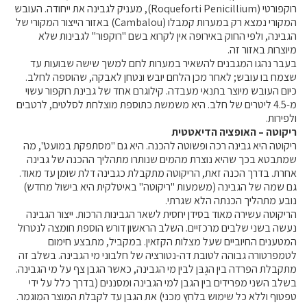
רוקפורטי (
Penicillium
Roqueforti
), מעניק לגבינה את ייחודה. העובש
המקורי נמצא רק במערות קמבלו (
Cambalou
) באזור הייצור המקורי של
הגבינה, ולפי החוק באירופה אין לקרוא בשם "רוקפור" לגבינות שלא
מיוצרות באזור זה.
בעבר נהגו המגבנים להשאיר במערות לחם למשך שישה שבועות עד
שצמח בו עובש; לאחר מכן הלחם יובש ונטחן לאבקה, שהוספה לחלב.
כיום העובש מיוצר בתנאי מעבדה. קילוגרם אחד של גבינת רוקפור עשוי
מ-4.5 ליטרים של חלב. היא משמשת כתוספת מוצלחת לסלטים, לרטבים
ולפירות.
ריקוטה – האופציה הדיאטטית
ריקוטה היא גבינה רכה ופשוטה להכנה. היא גם "מסתפקת במועט", מה
שמתבטא בכך שהיא נוצרת מהמים שנותרו מתהליך ההכנה של גבינה
אחרת. בדרך הכנה זאת, הריקוטה מתקבלת כגבינה דלת שומן עד מאוד.
גם שמה של הגבינה (משמעות "ריקוטה" באיטלקית היא בישול מחדש)
נובע מתהליך הכנתה הלא שגרתי.
הריקוטה עשירה מאוד בסידן יחסית לשאר הגבינות הרכות. ייצור הגבינה
נעשה בשני שלבים מרכזיים. השלב הראשון דורש הוספת חומצה לנטרול
המטענים החיוביים שעל מצלות הקזאין. במקביל, מתבצע חימום
לטמפרטורה גבוהה לטובת דה-נטורציה של חלבוני מי הגבינה. בשלב זה
מתקבלת הפרדה בין הגֶ‏בּ‏ן לבין מי הגבינה, כאשר הגבן צף על מי הגבינה.
בשלב השני מפרידים בין הגבן למי הגבינה ומסננים (בדרך כלל על ידי
טפטוף וללא כל שימוש בלחץ מכני) את הגבן עד לקבלת המוצר המוגמר.