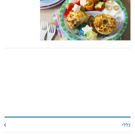
קול קורא ליצרנים חדשים – בקר / עיזים / כבשים
מכרזים
דרושים
זוכרים
צור קשר
חלב לכל המשפחה
אוכלים בכיף
משקים תיירותיים
פעילויות ומערכים
סיפורי המשקים
שעת סיפור
ראיונות
כללי
ערוץ היו-טיוב שלנו