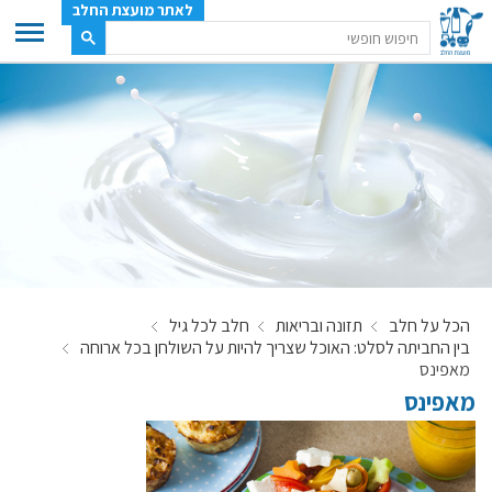
לאתר מועצת החלב
ענף החלב
מועצת החלב
משק החלב
תעשיית החלב
בטחון מזון
ענף החלב במספרים
הכל על חלב
תזונה ובריאות
חלב לכל גיל
רשימת המחלבות
בין החביתה לסלט: האוכל שצריך להיות על השולחן בכל ארוחה
לאתר יצרני החלב
מאפינס
מאפינס
מחלקות המועצה, עיקרי עיסוקן
מפת הרפתות, הדירים והמחלבות
רשימת טלפונים – מועצת החלב